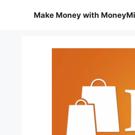
Skip
to
Make Money with MoneyM
content