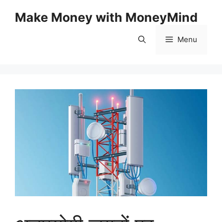
Skip
Make Money with MoneyMind
to
content
Menu