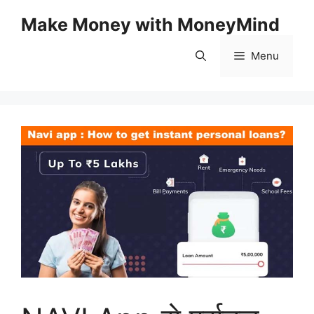
Skip
Make Money with MoneyMind
to
content
Menu