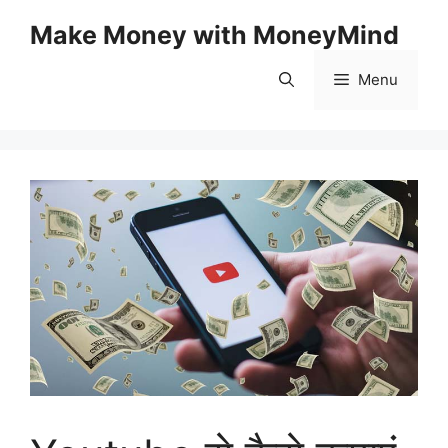
Skip
Make Money with MoneyMind
to
content
Menu